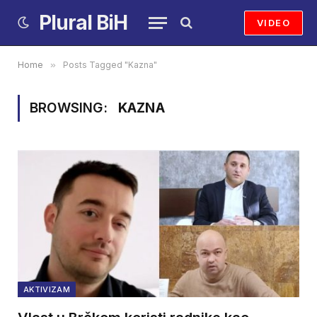
Plural BiH
VIDEO
Home
»
Posts Tagged "Kazna"
BROWSING:
KAZNA
AKTIVIZAM