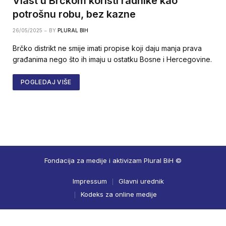
Vlast u Brčkom koristi radnike kao
potrošnu robu, bez kazne
26/05/2025
BY
PLURAL BIH
Brčko distrikt ne smije imati propise koji daju manja prava
građanima nego što ih imaju u ostatku Bosne i Hercegovine.
POGLEDAJ VIŠE
Fondacija za medije i aktivizam Plural BiH ©
Impressum
Glavni urednik
Kodeks za online medije