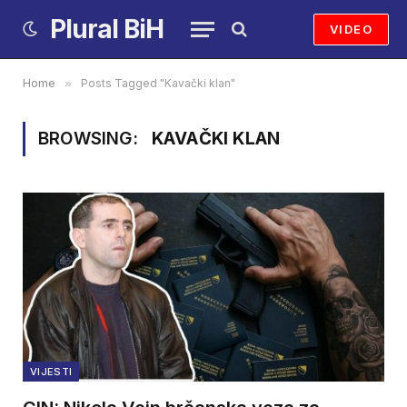
Plural BiH
VIDEO
Home
»
Posts Tagged "Kavački klan"
BROWSING:
KAVAČKI KLAN
VIJESTI