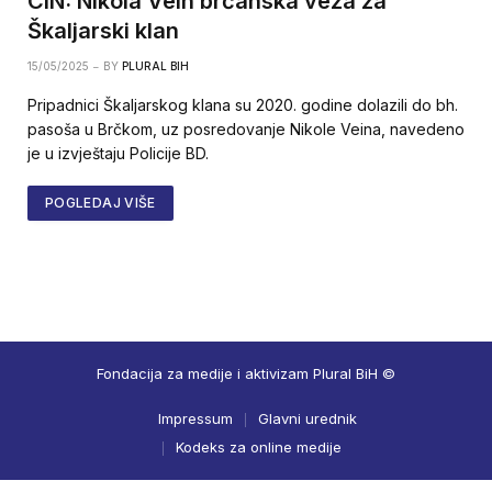
CIN: Nikola Vein brčanska veza za
Škaljarski klan
15/05/2025
BY
PLURAL BIH
Pripadnici Škaljarskog klana su 2020. godine dolazili do bh.
pasoša u Brčkom, uz posredovanje Nikole Veina, navedeno
je u izvještaju Policije BD.
POGLEDAJ VIŠE
Fondacija za medije i aktivizam Plural BiH ©
Impressum
Glavni urednik
Kodeks za online medije