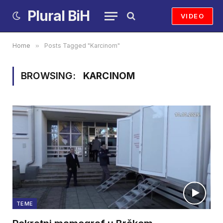
Plural BiH
VIDEO
Home
»
Posts Tagged "Karcinom"
BROWSING:
KARCINOM
TEME