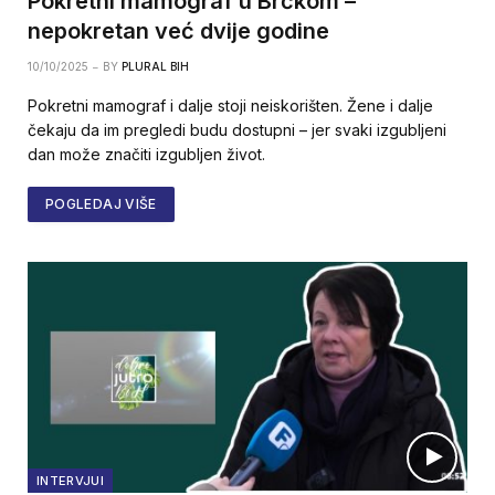
Pokretni mamograf u Brčkom –
nepokretan već dvije godine
10/10/2025
BY
PLURAL BIH
Pokretni mamograf i dalje stoji neiskorišten. Žene i dalje
čekaju da im pregledi budu dostupni – jer svaki izgubljeni
dan može značiti izgubljen život.
POGLEDAJ VIŠE
INTERVJUI