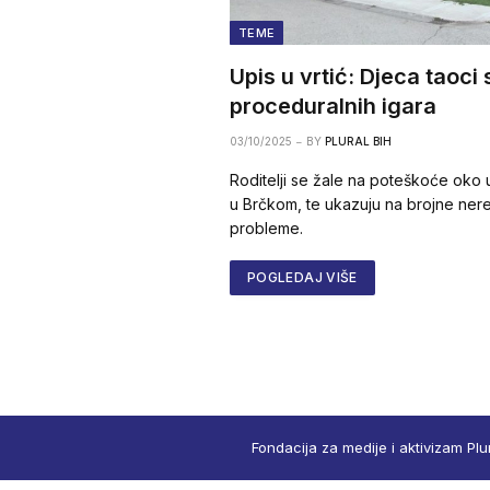
TEME
Upis u vrtić: Djeca taoci 
proceduralnih igara
03/10/2025
BY
PLURAL BIH
Roditelji se žale na poteškoće oko u
u Brčkom, te ukazuju na brojne neregu
probleme.
POGLEDAJ VIŠE
Fondacija za medije i aktivizam Plu