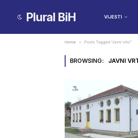
Plural BiH
VIJESTI
Home
»
Posts Tagged "Javni vrtić"
BROWSING:
JAVNI VR