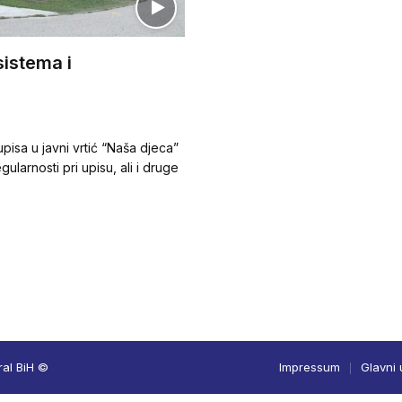
sistema i
pisa u javni vrtić “Naša djeca”
larnosti pri upisu, ali i druge
ral BiH ©
Impressum
Glavni 