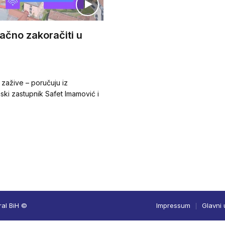
načno zakoračiti u
 zažive – poručuju iz
ki zastupnik Safet Imamović i
ral BiH ©
Impressum
Glavni 