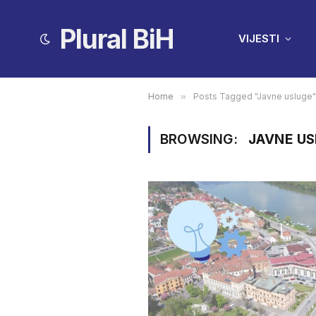
Plural BiH
VIJESTI
Home
»
Posts Tagged "Javne usluge"
BROWSING:
JAVNE U