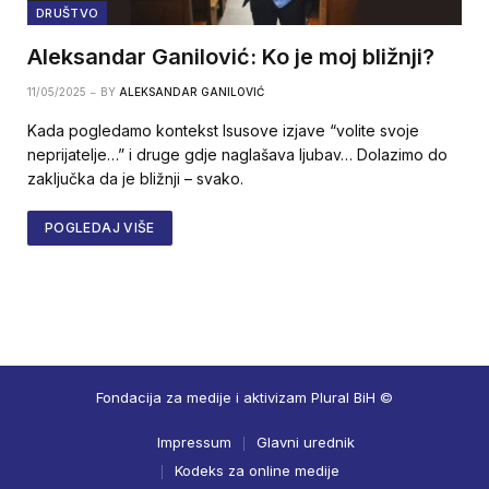
DRUŠTVO
Aleksandar Ganilović: Ko je moj bližnji?
11/05/2025
BY
ALEKSANDAR GANILOVIĆ
Kada pogledamo kontekst Isusove izjave “volite svoje
neprijatelje…” i druge gdje naglašava ljubav… Dolazimo do
zaključka da je bližnji – svako.
POGLEDAJ VIŠE
Fondacija za medije i aktivizam Plural BiH ©
Impressum
Glavni urednik
Kodeks za online medije