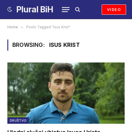
Plural BiH
VIDEO
Home
»
Posts Tagged "Isus Krist"
BROWSING:
ISUS KRIST
DRUŠTVO