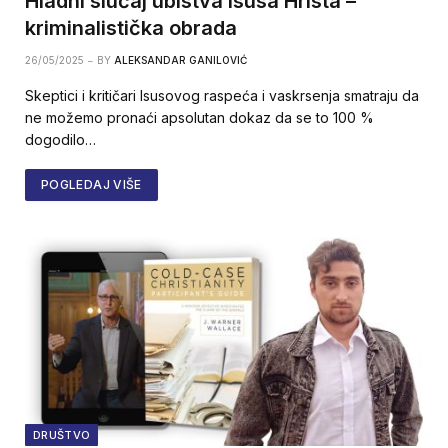
Hladni slučaj ubistva Isusa Hrista –
kriminalistička obrada
26/05/2025
BY
ALEKSANDAR GANILOVIĆ
Skeptici i kritičari Isusovog raspeća i vaskrsenja smatraju da
ne možemo pronaći apsolutan dokaz da se to 100 %
dogodilo…
POGLEDAJ VIŠE
DRUŠTVO