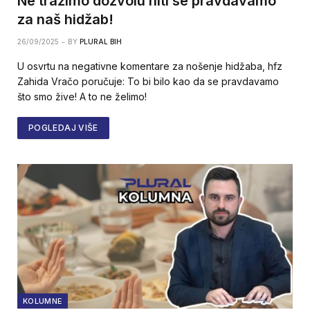
Ne tražimo dozvolu niti se pravdavamo
za naš hidžab!
26/09/2025
BY
PLURAL BIH
U osvrtu na negativne komentare za nošenje hidžaba, hfz
Zahida Vračo poručuje: To bi bilo kao da se pravdavamo
što smo žive! A to ne želimo!
POGLEDAJ VIŠE
KOLUMNE