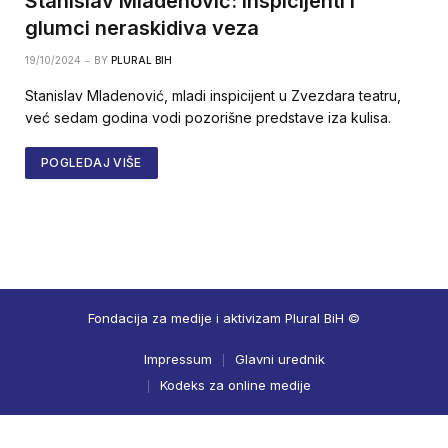
Stanislav Mladenović: Inspicijenti i
glumci neraskidiva veza
19/10/2024
BY
PLURAL BIH
Stanislav Mladenović, mladi inspicijent u Zvezdara teatru,
već sedam godina vodi pozorišne predstave iza kulisa.
POGLEDAJ VIŠE
Fondacija za medije i aktivizam Plural BiH ©
Impressum
Glavni urednik
Kodeks za online medije