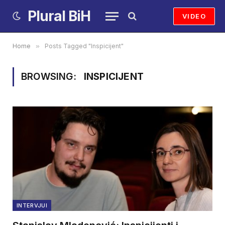
Plural BiH
VIDEO
Home
»
Posts Tagged "Inspicijent"
BROWSING:
INSPICIJENT
INTERVJUI