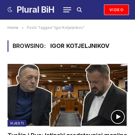
Plural BiH
VIDEO
Home
»
Posts Tagged "Igor Kotjeljnikov"
BROWSING:
IGOR KOTJELJNIKOV
VIJESTI