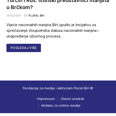
Turčin i Rus: Istinski predstavnici manjina
u Brčkom?
19/12/2024
BY
PLURAL BIH
Vijeće nacionalnih manjina BiH uputilo je Inicijativu za
sprečavanje zloupotreba statusa nacionalnih manjina i
unapređenje izbornog procesa.
POGLEDAJ VIŠE
Fondacija za medije i aktivizam Plural BiH ©
Impressum
Glavni urednik
Kodeks za online medije