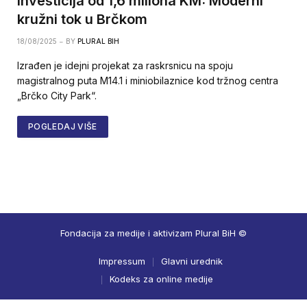
Investicija od 1,6 miliona KM: Moderni
kružni tok u Brčkom
18/08/2025
BY
PLURAL BIH
Izrađen je idejni projekat za raskrsnicu na spoju
magistralnog puta M14.1 i miniobilaznice kod tržnog centra
„Brčko City Park“.
POGLEDAJ VIŠE
Fondacija za medije i aktivizam Plural BiH ©
Impressum
Glavni urednik
Kodeks za online medije