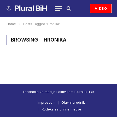
Plural BiH
VIDEO
Home
»
Posts Tagged "Hronika"
BROWSING:
HRONIKA
Fondacija za medije i aktivizam Plural BiH ©
Impressum
Glavni urednik
Kodeks za online medije