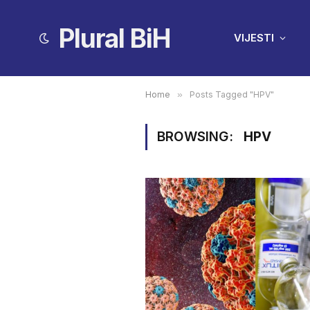
Plural BiH
VIJESTI
Home
»
Posts Tagged "HPV"
BROWSING:
HPV