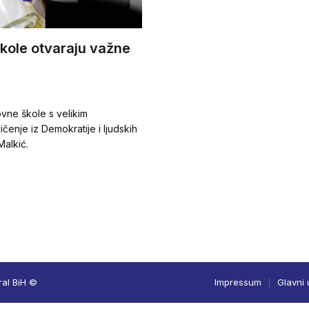
kole otvaraju važne
vne škole s velikim
čenje iz Demokratije i ljudskih
alkić.
ral BiH ©
Impressum
Glavni 