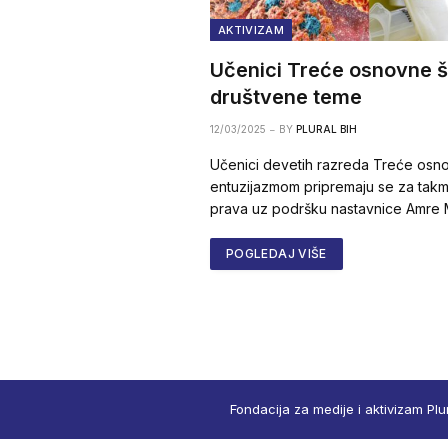
AKTIVIZAM
Učenici Treće osnovne š
društvene teme
12/03/2025
BY
PLURAL BIH
Učenici devetih razreda Treće osno
entuzijazmom pripremaju se za takmi
prava uz podršku nastavnice Amre M
POGLEDAJ VIŠE
Fondacija za medije i aktivizam Plu