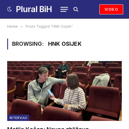
Plural BiH
VIDEO
Home
»
Posts Tagged "HNK Osijek"
BROWSING:
HNK OSIJEK
INTERVJUI