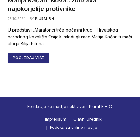
Matija Kačan: Novac zbližava
najokorjelije protivnike
23/10/2024
BY
PLURAL BIH
U predstavi „Maratonci trče počasni krug“ Hrvatskog
narodnog kazališta Osijek, mladi glumac Matija Kačan tumači
ulogu Bilija Pitona.
POGLEDAJ VIŠE
Fondacija za medije i aktivizam Plural BiH ©
Impressum
Glavni urednik
Kodeks za online medije