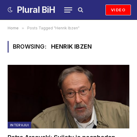
Plural BiH
VIDEO
Home
»
Posts Tagged "Henrik Ibzen"
BROWSING:
HENRIK IBZEN
INTERVJUI