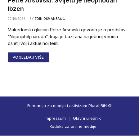
Petre Arsovski: Svijetu je neophodan
Ibzen
22/10/2024
BY
EDIN OSMANBAŠIĆ
Makedonski glumac Petre Arsovski govorio je o predstavi
“Neprijatelj naroda”, koja je bazirana na jednoj veoma
osjetljivoj i aktuelnoj temi.
POGLEDAJ VIŠE
Fondacija za medije i aktivizam Plural BiH ©
Impressum
Glavni urednik
Kodeks za online medije