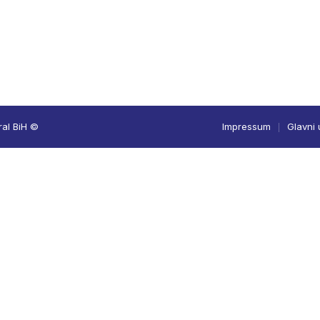
ral BiH ©
Impressum
Glavni 