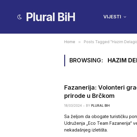
Plural BiH
VIJESTI
Home
»
Posts Tagged "Hazim Delagi
BROWSING:
HAZIM DE
Fazanerija: Volonteri gr
prirode u Brčkom
18/03/2024
BY
PLURAL BIH
Sa željom da obogate turističku po
Udruženja „Eco Team Fazanerija“ ve
nekadašnjeg izletišta.