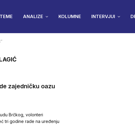
TEME
ANALIZE
KOLUMNE
INTERVJUI
D
ć"
LAGIĆ
ade zajedničku oazu
nudu Brčkog, volonteri
ć tri godine rade na uređenju