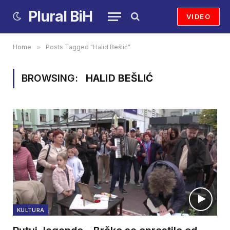
Plural BiH
VIDEO
Home
»
Posts Tagged "Halid Bešlić"
BROWSING:
HALID BEŠLIĆ
KULTURA