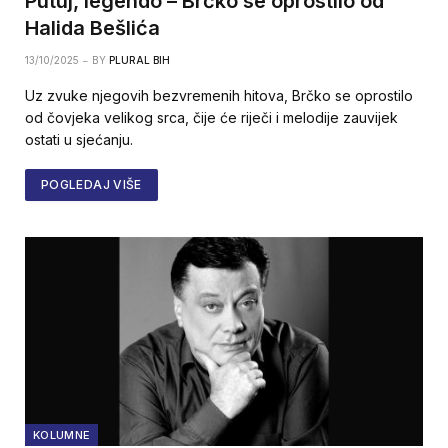
Putuj, legendo – Brčko se oprostilo od
Halida Bešlića
13/10/2025
BY
PLURAL BIH
Uz zvuke njegovih bezvremenih hitova, Brčko se oprostilo
od čovjeka velikog srca, čije će riječi i melodije zauvijek
ostati u sjećanju.
POGLEDAJ VIŠE
KOLUMNE