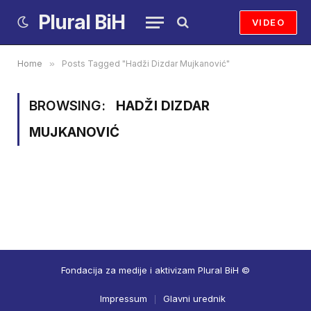
Plural BiH
VIDEO
Home
»
Posts Tagged "Hadži Dizdar Mujkanović"
BROWSING:
HADŽI DIZDAR
MUJKANOVIĆ
Fondacija za medije i aktivizam Plural BiH ©
Impressum
Glavni urednik