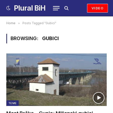
Plural BiH
VIDEO
Home
»
Posts Tagged "Gubici"
BROWSING:
GUBICI
TEME