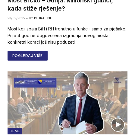
Most Brčko – Gunja: Milionski gubici,
kada stiže rješenje?
23/02/2025
BY
PLURAL BIH
Most koji spaja BiH i RH trenutno u funkciji samo za pješake.
Prije 4 godine dogovorena izgradnja novog mosta,
konkretni koraci još nisu poduzeti.
POGLEDAJ VIŠE
TEME