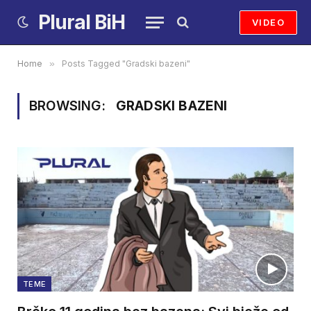
Plural BiH
VIDEO
Home
»
Posts Tagged "Gradski bazeni"
BROWSING:
GRADSKI BAZENI
TEME