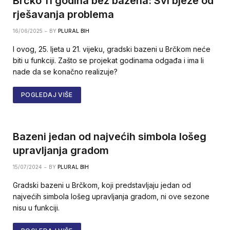
Brčko 11 godina bez bazena: Svi bježe od
rješavanja problema
16/06/2025
BY
PLURAL BIH
I ovog, 25. ljeta u 21. vijeku, gradski bazeni u Brčkom neće
biti u funkciji. Zašto se projekat godinama odgađa i ima li
nade da se konačno realizuje?
POGLEDAJ VIŠE
Bazeni jedan od najvećih simbola lošeg
upravljanja gradom
15/07/2024
BY
PLURAL BIH
Gradski bazeni u Brčkom, koji predstavljaju jedan od
najvećih simbola lošeg upravljanja gradom, ni ove sezone
nisu u funkciji.