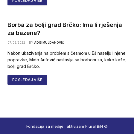
POGLEDAJ VIŠE
Borba za bolji grad Brčko: Ima li rješenja
za bazene?
07/05/2022
BY
ADIS MUJDANOVIĆ
Nakon ukazivanja na problem s česmom u Eš naselju i njene
popravke, Mido Arifović nastavlja sa borbom za, kako kaže,
bolji grad Brčko.
POGLEDAJ VIŠE
Fondacija za medije i aktivizam Plural BiH ©