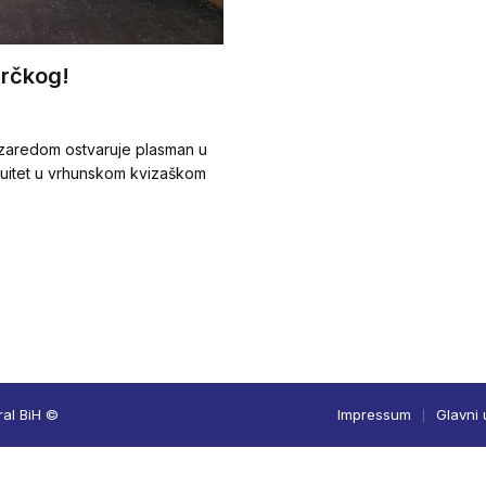
Brčkog!
 zaredom ostvaruje plasman u
inuitet u vrhunskom kvizaškom
ral BiH ©
Impressum
Glavni 