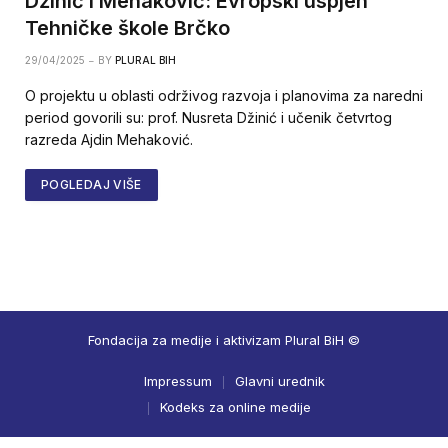
Džinić i Mehaković: Evropski uspjeh
Tehničke škole Brčko
29/04/2025
BY
PLURAL BIH
O projektu u oblasti održivog razvoja i planovima za naredni
period govorili su: prof. Nusreta Džinić i učenik četvrtog
razreda Ajdin Mehaković.
POGLEDAJ VIŠE
Fondacija za medije i aktivizam Plural BiH ©
Impressum
Glavni urednik
Kodeks za online medije