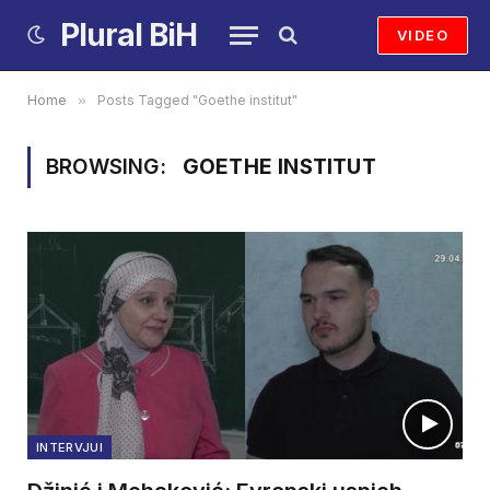
Plural BiH
VIDEO
Home
»
Posts Tagged "Goethe institut"
BROWSING:
GOETHE INSTITUT
INTERVJUI