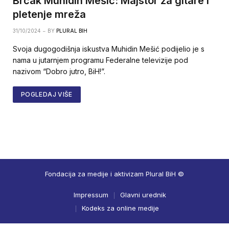
Brčak Muhidin Mešić: Majstor za gitare i
pletenje mreža
31/10/2024
BY
PLURAL BIH
Svoja dugogodišnja iskustva Muhidin Mešić podijelio je s
nama u jutarnjem programu Federalne televizije pod
nazivom “Dobro jutro, BiH!”.
POGLEDAJ VIŠE
Fondacija za medije i aktivizam Plural BiH ©
Impressum
Glavni urednik
Kodeks za online medije