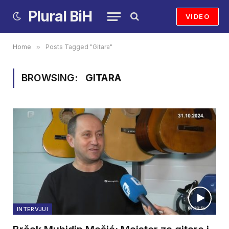
Plural BiH
VIDEO
Home
»
Posts Tagged "Gitara"
BROWSING:
GITARA
INTERVJUI