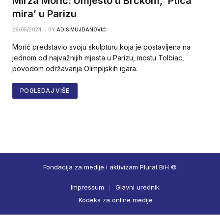
Mirza Morić: Umjesto u Brčkom, ‘Ptica
mira’ u Parizu
29/05/2024
BY
ADIS MUJDANOVIĆ
Morić predstavio svoju skulpturu koja je postavljena na
jednom od najvažnijih mjesta u Parizu, mostu Tolbiac,
povodom održavanja Olimpijskih igara.
POGLEDAJ VIŠE
Fondacija za medije i aktivizam Plural BiH ©
Impressum
Glavni urednik
Kodeks za online medije