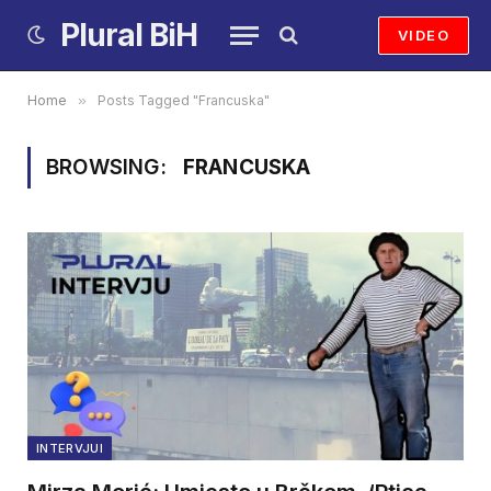
Plural BiH
VIDEO
Home
»
Posts Tagged "Francuska"
BROWSING:
FRANCUSKA
INTERVJUI