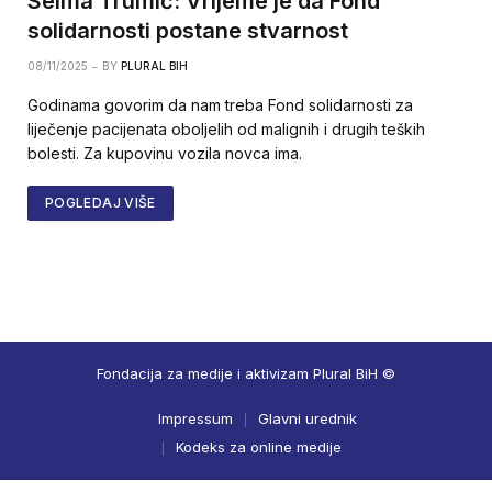
Selma Trumić: Vrijeme je da Fond
solidarnosti postane stvarnost
08/11/2025
BY
PLURAL BIH
Godinama govorim da nam treba Fond solidarnosti za
liječenje pacijenata oboljelih od malignih i drugih teških
bolesti. Za kupovinu vozila novca ima.
POGLEDAJ VIŠE
Fondacija za medije i aktivizam Plural BiH ©
Impressum
Glavni urednik
Kodeks za online medije