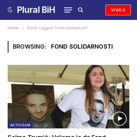
Plural BiH
VIDEO
Home
»
Posts Tagged "Fond solidarnosti"
BROWSING:
FOND SOLIDARNOSTI
AKTIVIZAM