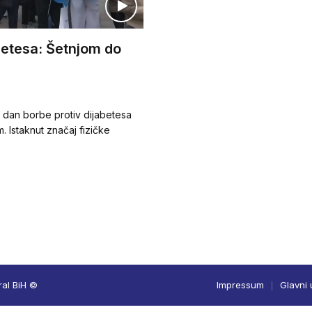
abetesa: Šetnjom do
 dan borbe protiv dijabetesa
. Istaknut značaj fizičke
ral BiH ©
Impressum
Glavni 