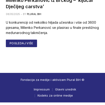
Milenko Perkanović iz Brčkog – ‘ključar
Dječijeg carstva’
08/05/2025
BY
PLURAL BIH
U konkurenciji od nekoliko hiljada učesnika i više od 3600
pjesama, Milenko Perkanović se plasirao u finale prestižnog
međunarodnog takmičenja.
POGLEDAJ VIŠE
Fondacija za medije i aktivizam Plural BiH ©
Impressum
Glavni urednik
Kodeks za online medije