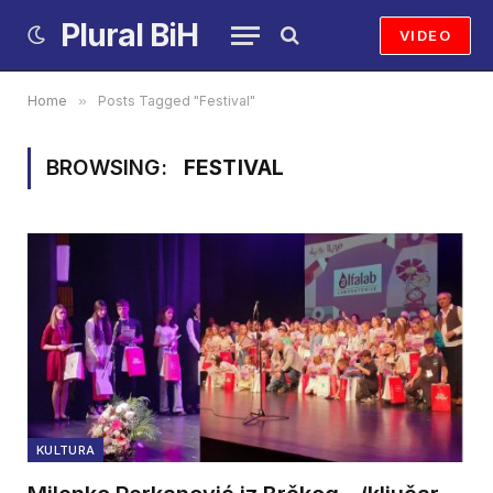
Plural BiH
VIDEO
Home
»
Posts Tagged "Festival"
BROWSING:
FESTIVAL
KULTURA