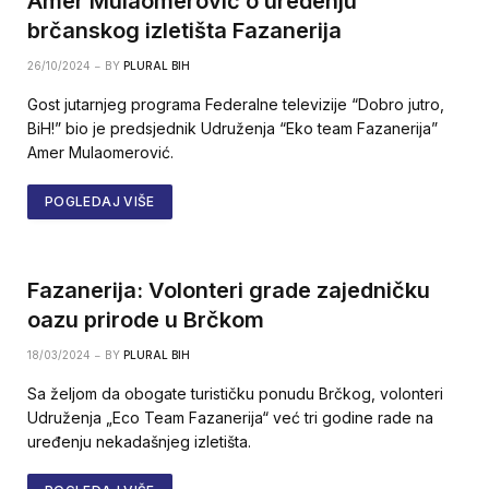
Amer Mulaomerović o uređenju
brčanskog izletišta Fazanerija
26/10/2024
BY
PLURAL BIH
Gost jutarnjeg programa Federalne televizije “Dobro jutro,
BiH!” bio je predsjednik Udruženja “Eko team Fazanerija”
Amer Mulaomerović.
POGLEDAJ VIŠE
Fazanerija: Volonteri grade zajedničku
oazu prirode u Brčkom
18/03/2024
BY
PLURAL BIH
Sa željom da obogate turističku ponudu Brčkog, volonteri
Udruženja „Eco Team Fazanerija“ već tri godine rade na
uređenju nekadašnjeg izletišta.