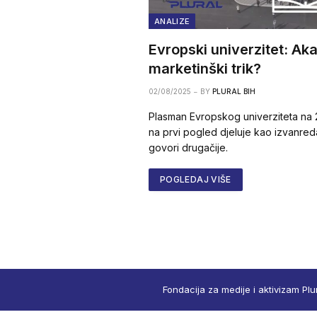
ANALIZE
Evropski univerzitet: Ak
marketinški trik?
02/08/2025
BY
PLURAL BIH
Plasman Evropskog univerziteta na 2.
na prvi pogled djeluje kao izvanred
govori drugačije.
POGLEDAJ VIŠE
Fondacija za medije i aktivizam Plu