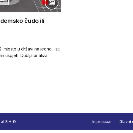
ademsko čudo ili
 mjesto u državi na jednoj listi
an uspjeh. Dublja analiza
ral BiH ©
Impressum
Glavni 