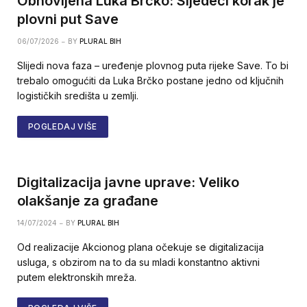
Obnovljena Luka Brčko: Sljedeći korak je
plovni put Save
06/07/2026
BY
PLURAL BIH
Slijedi nova faza – uređenje plovnog puta rijeke Save. To bi
trebalo omogućiti da Luka Brčko postane jedno od ključnih
logističkih središta u zemlji.
POGLEDAJ VIŠE
Digitalizacija javne uprave: Veliko
olakšanje za građane
14/07/2024
BY
PLURAL BIH
Od realizacije Akcionog plana očekuje se digitalizacija
usluga, s obzirom na to da su mladi konstantno aktivni
putem elektronskih mreža.