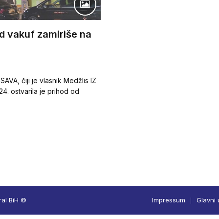
d vakuf zamiriše na
AVA, čiji je vlasnik Medžlis IZ
24. ostvarila je prihod od
ral BiH ©
Impressum
Glavni 