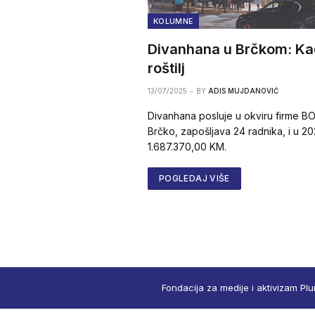
KOLUMNE
Divanhana u Brčkom: Ka
roštilj
13/07/2025
BY
ADIS MUJDANOVIĆ
Divanhana posluje u okviru firme BOS
Brčko, zapošljava 24 radnika, i u 20
1.687.370,00 KM.
POGLEDAJ VIŠE
Fondacija za medije i aktivizam Plu