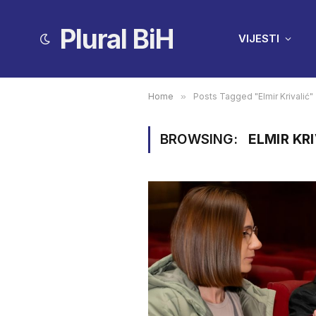
Plural BiH
VIJESTI
Home
»
Posts Tagged "Elmir Krivalić"
BROWSING:
ELMIR KR