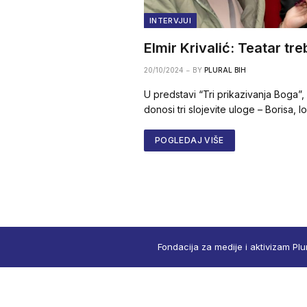
INTERVJUI
Elmir Krivalić: Teatar tre
20/10/2024
BY
PLURAL BIH
U predstavi “Tri prikazivanja Boga”, 
donosi tri slojevite uloge – Borisa, l
POGLEDAJ VIŠE
Fondacija za medije i aktivizam Plu