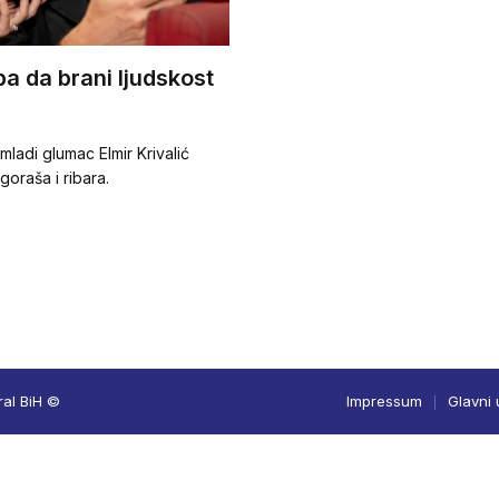
ba da brani ljudskost
mladi glumac Elmir Krivalić
ogoraša i ribara.
ral BiH ©
Impressum
Glavni 