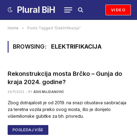
Plural BiH
VIDEO
Home
»
Posts Tagged "Elektrifikacija"
BROWSING:
ELEKTRIFIKACIJA
Rekonstrukcija mosta Brčko – Gunja do
kraja 2024. godine?
24/11/2023
BY
ADIS MUJDANOVIĆ
Zbog dotrajalosti je od 2019. na snazi obustava saobraćaja
za teretna vozila preko ovog mosta, što je donijelo
višemilionske gubitke za bh. privredu.
POGLEDAJ VIŠE