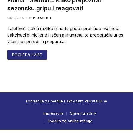
Eldina Taletović: Kako prepoznati
sezonsku gripu i reagovati
23/10/2025
BY
PLURAL BIH
Taletović istakla razlike između gripe i prehlade, važnost
vakcinacije, higijene i jačanja imuniteta, te preporučila unos
vitamina i prirodnih preparata.
POGLEDAJ VIŠE
Fondacija za medije i aktivizam Plural BiH ©
Impressum
Glavni urednik
Kodeks za online medije