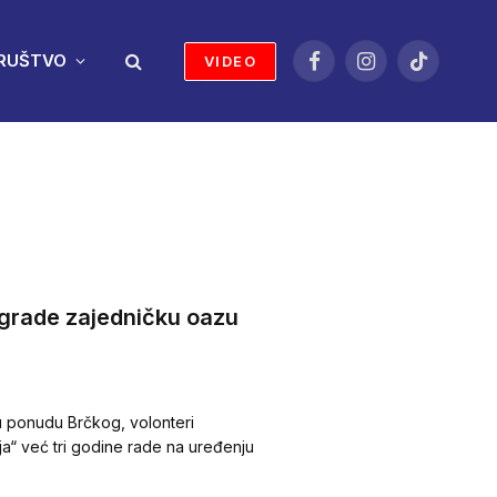
RUŠTVO
VIDEO
Facebook
Instagram
TikTok
 grade zajedničku oazu
u ponudu Brčkog, volonteri
a“ već tri godine rade na uređenju