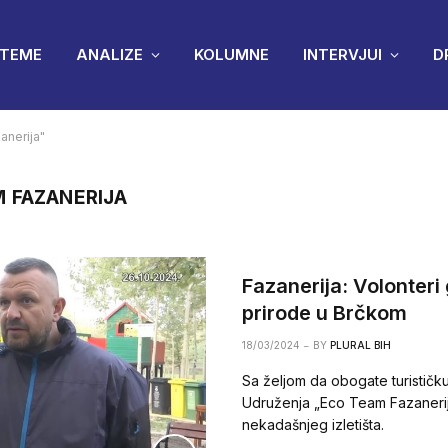
TEME
ANALIZE
KOLUMNE
INTERVJUI
D
nerija"
 FAZANERIJA
Fazanerija: Volonteri
prirode u Brčkom
18/03/2024
BY
PLURAL BIH
Sa željom da obogate turističk
Udruženja „Eco Team Fazanerij
nekadašnjeg izletišta.