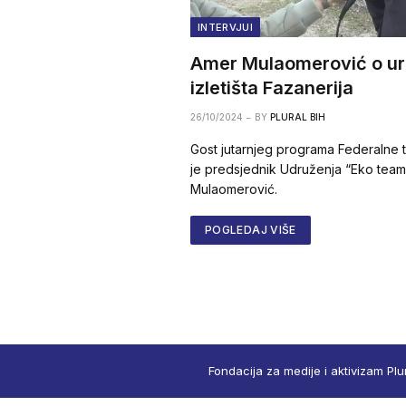
INTERVJUI
Amer Mulaomerović o ur
izletišta Fazanerija
26/10/2024
BY
PLURAL BIH
Gost jutarnjeg programa Federalne te
je predsjednik Udruženja “Eko team
Mulaomerović.
POGLEDAJ VIŠE
Fondacija za medije i aktivizam Plu