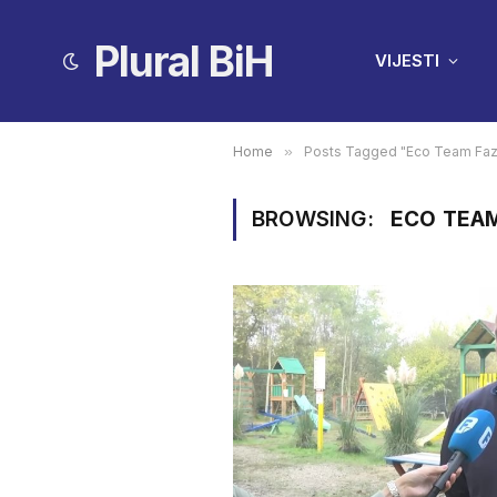
Plural BiH
VIJESTI
Home
»
Posts Tagged "Eco Team Faza
BROWSING:
ECO TEAM