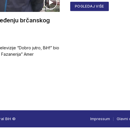
POGLEDAJ VIŠE
eđenju brčanskog
levizije “Dobro jutro, BiH!” bio
 Fazanerija” Amer
ral BiH ©
Impressum
Glavni 