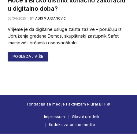
Hoće li Brčko distrikt konačno zakoračiti
u digitalno doba?
02/04/2025
BY
ADIS MUJDANOVIĆ
Vrijeme je da digitalne usluge zaista zažive – poručuju iz
Udruženja građana Demos, skupštinski zastupnik Safet
Imamović i brčanski osnovnoškolci.
POGLEDAJ VIŠE
Fondacija za medije i aktivizam Plural BiH ©
Impressum
Glavni urednik
Kodeks za online medije