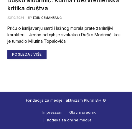
Duško Modrinić: Kultna i bezvremenska
kritika društva
23/10/2024
BY
EDIN OSMANBAŠIĆ
Priču o ismijavanju smrti i lažnog morala prate zanimljivi
karakteri… Jedan od njih je svakako i Duško Modrinić, koji
je tumačio Milutina Topalovića.
POGLEDAJ VIŠE
Fondacija za medije i aktivizam Plural BiH ©
Impressum
Glavni urednik
Kodeks za online medije