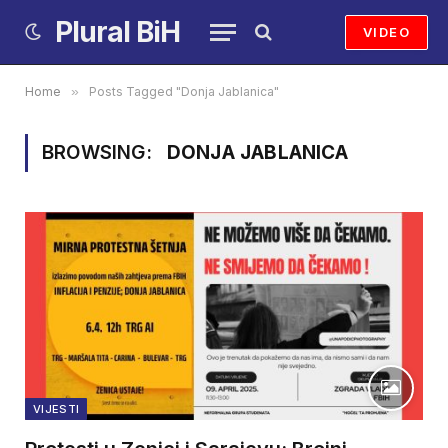
Plural BiH
VIDEO
Home
»
Posts Tagged "Donja Jablanica"
BROWSING:
DONJA JABLANICA
VIJESTI