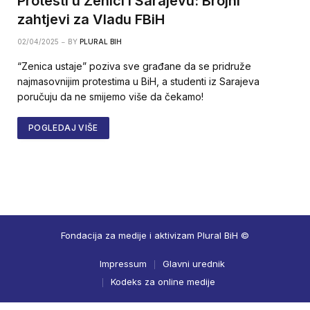
Protesti u Zenici i Sarajevu: Brojni
zahtjevi za Vladu FBiH
02/04/2025
BY
PLURAL BIH
“Zenica ustaje” poziva sve građane da se pridruže
najmasovnijim protestima u BiH, a studenti iz Sarajeva
poručuju da ne smijemo više da čekamo!
POGLEDAJ VIŠE
Fondacija za medije i aktivizam Plural BiH ©
Impressum
Glavni urednik
Kodeks za online medije