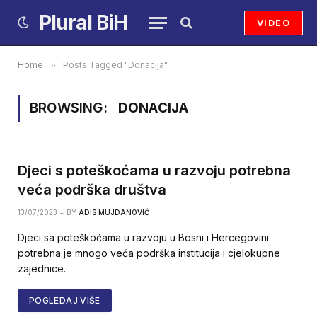
Plural BiH
VIDEO
Home
»
Posts Tagged "Donacija"
BROWSING:
DONACIJA
Djeci s poteškoćama u razvoju potrebna
veća podrška društva
13/07/2023
BY
ADIS MUJDANOVIĆ
Djeci sa poteškoćama u razvoju u Bosni i Hercegovini
potrebna je mnogo veća podrška institucija i cjelokupne
zajednice.
POGLEDAJ VIŠE