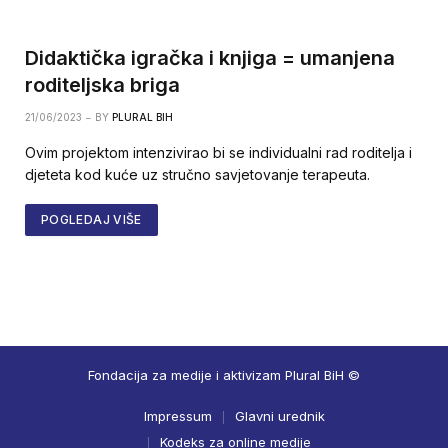
Didaktička igračka i knjiga = umanjena
roditeljska briga
21/06/2023
BY
PLURAL BIH
Ovim projektom intenzivirao bi se individualni rad roditelja i
djeteta kod kuće uz stručno savjetovanje terapeuta.
POGLEDAJ VIŠE
Fondacija za medije i aktivizam Plural BiH ©
Impressum
Glavni urednik
Kodeks za online medije