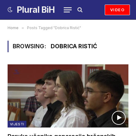
Plural BiH
VIDEO
Home
»
Posts Tagged "Dobrica Ristić"
BROWSING:
DOBRICA RISTIĆ
VIJESTI