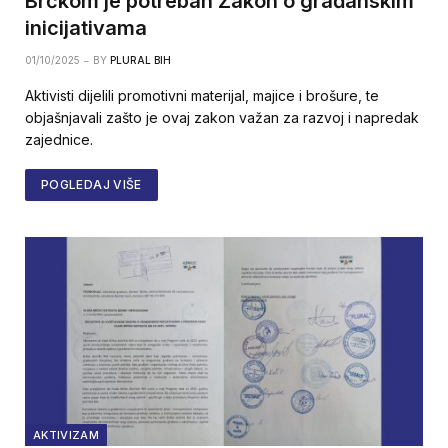
Brčkom je potreban Zakon o građanskim
inicijativama
01/10/2025
BY
PLURAL BIH
Aktivisti dijelili promotivni materijal, majice i brošure, te
objašnjavali zašto je ovaj zakon važan za razvoj i napredak
zajednice.
POGLEDAJ VIŠE
AKTIVIZAM