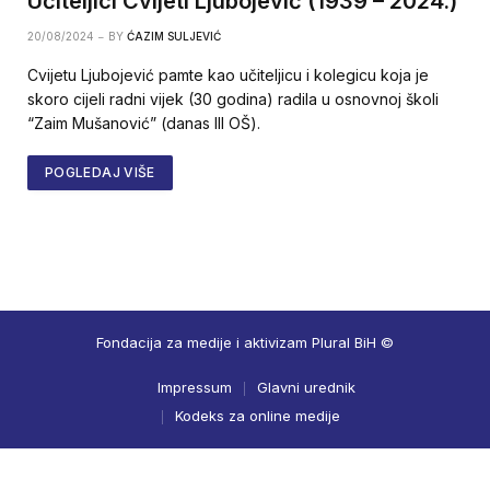
Učiteljici Cvijeti Ljubojević (1939 – 2024.)
20/08/2024
BY
ĆAZIM SULJEVIĆ
Cvijetu Ljubojević pamte kao učiteljicu i kolegicu koja je
skoro cijeli radni vijek (30 godina) radila u osnovnoj školi
“Zaim Mušanović” (danas III OŠ).
POGLEDAJ VIŠE
Fondacija za medije i aktivizam Plural BiH ©
Impressum
Glavni urednik
Kodeks za online medije