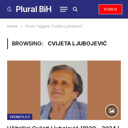
Plural BiH
VIDEO
Home
»
Posts Tagged "Cvijeta Ljubojević"
BROWSING:
CVIJETA LJUBOJEVIĆ
VREMEPLOV