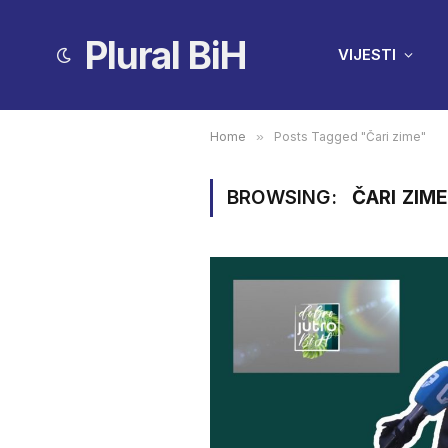
Plural BiH
VIJESTI
Home
»
Posts Tagged "Čari zime"
BROWSING:
ČARI ZIM