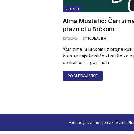
VIJESTI
Alma Mustafić: Čari zime
praznici u Brčkom
12/12/2024
BY
PLURAL BIH
‘Čari zime’ u Brčkom uz brojne kult
kojih se najviše ističe klizalište ko
centralnom Trgu mladih.
POGLEDAJ VIŠE
Fondacija za medije i aktivizam Plu