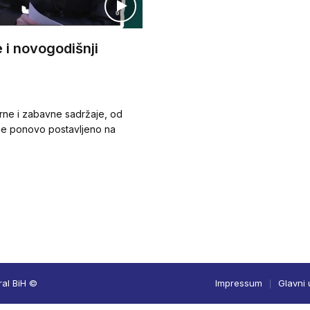
 i novogodišnji
urne i zabavne sadržaje, od
je je ponovo postavljeno na
ral BiH ©
Impressum
Glavni 