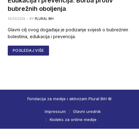
Edukacija i prevencija: Borba protiv
bubrežnih oboljenja
14/03/2025
BY
PLURAL BIH
Glavni cilj ovog događaja je podizanje svijesti o bubrežnim
bolestima, edukacija i prevencija.
POGLEDAJ VIŠE
Fondacija za medije i aktivizam Plural BiH ©
Impressum
Glavni urednik
Kodeks za online medije