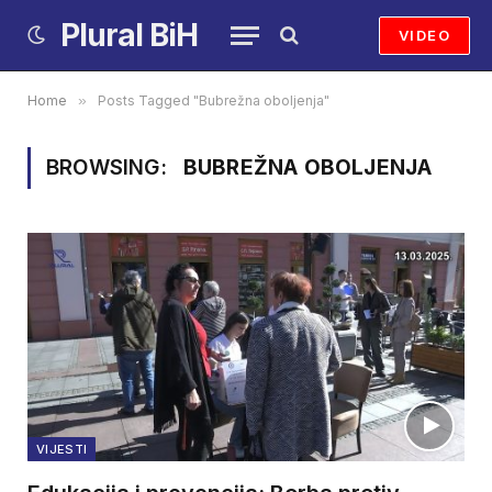
Plural BiH
VIDEO
Home
»
Posts Tagged "Bubrežna oboljenja"
BROWSING:
BUBREŽNA OBOLJENJA
VIJESTI