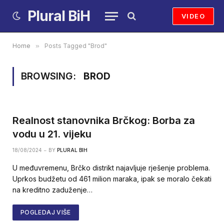
Plural BiH
VIDEO
Home
»
Posts Tagged "Brod"
BROWSING:
BROD
Realnost stanovnika Brčkog: Borba za
vodu u 21. vijeku
18/08/2024
BY
PLURAL BIH
U međuvremenu, Brčko distrikt najavljuje rješenje problema.
Uprkos budžetu od 461 milion maraka, ipak se moralo čekati
na kreditno zaduženje…
POGLEDAJ VIŠE