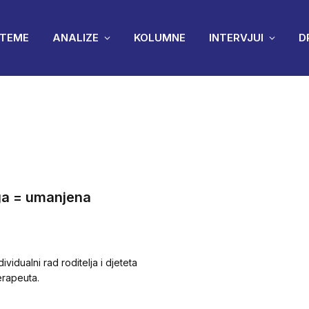
TEME
ANALIZE
KOLUMNE
INTERVJUI
D
iga = umanjena
vidualni rad roditelja i djeteta
erapeuta.