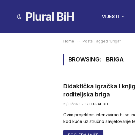
Plural BiH
VIJESTI
Home
»
Posts Tagged "Briga"
BROWSING:
BRIGA
Didaktička igračka i knj
roditeljska briga
21/06/2023
BY
PLURAL BIH
Ovim projektom intenzivirao bi se indi
kod kuće uz stručno savjetovanje t
POGLEDAJ VIŠE