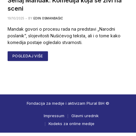
Šenaj Mandak: Komedija koja se živi na
sceni
19/10/2025
BY
EDIN OSMANBAŠIĆ
Mandak govori o procesu rada na predstavi „Narodni
poslanik“, slojevitosti Nušićevog teksta, ali i o tome kako
komedija postaje ogledalo stvarnosti.
POGLEDAJ VIŠE
Fondacija za medije i aktivizam Plural BiH ©
Impressum
Glavni urednik
Kodeks za online medije