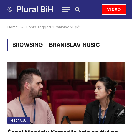
Plural BiH
VIDEO
Home
»
Posts Tagged "Branislav Nušić"
BROWSING:
BRANISLAV NUŠIĆ
INTERVJUI