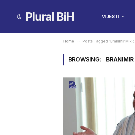
Plural BiH
VIJESTI
Home
»
Posts Tagged "Branimir Mikić
BROWSING:
BRANIMIR