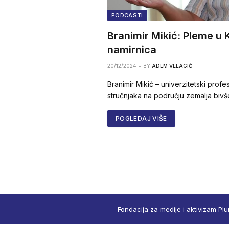
PODCASTI
Branimir Mikić: Pleme u K
namirnica
20/12/2024
BY
ADEM VELAGIĆ
Branimir Mikić – univerzitetski profe
stručnjaka na području zemalja bivše
POGLEDAJ VIŠE
Fondacija za medije i aktivizam Plu