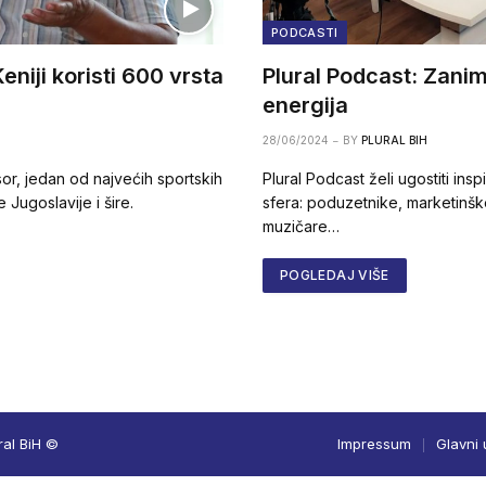
PODCASTI
eniji koristi 600 vrsta
Plural Podcast: Zaniml
energija
28/06/2024
BY
PLURAL BIH
sor, jedan od najvećih sportskih
Plural Podcast želi ugostiti insp
 Jugoslavije i šire.
sfera: poduzetnike, marketinške
muzičare…
POGLEDAJ VIŠE
ral BiH ©
Impressum
Glavni 