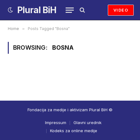
Plural BiH
VIDEO
Home
»
Posts Tagged "Bosna"
BROWSING:
BOSNA
Fondacija za medije i aktivizam Plural BiH ©
Impressum
Glavni urednik
Kodeks za online medije