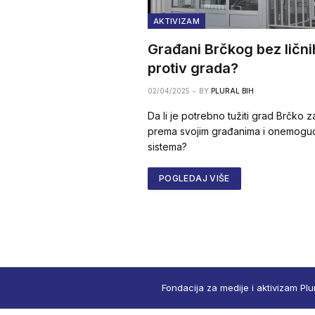
AKTIVIZAM
Građani Brčkog bez ličn
protiv grada?
02/04/2025
BY
PLURAL BIH
Da li je potrebno tužiti grad Brčko 
prema svojim građanima i onemoguć
sistema?
POGLEDAJ VIŠE
Fondacija za medije i aktivizam Plu