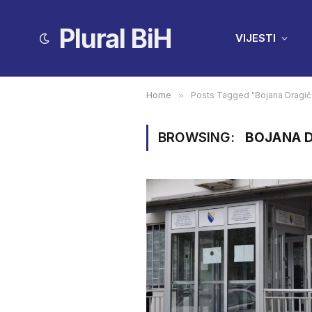
Plural BiH
VIJESTI
Home
»
Posts Tagged "Bojana Dragič
BROWSING:
BOJANA 