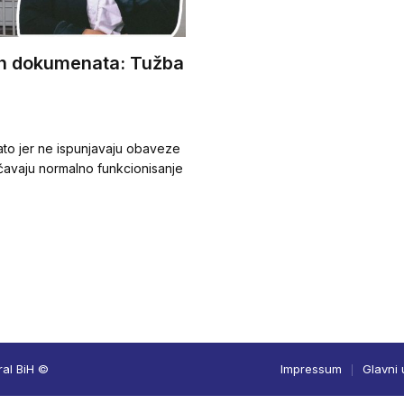
ih dokumenata: Tužba
zato jer ne ispunjavaju obaveze
avaju normalno funkcionisanje
ral BiH ©
Impressum
Glavni 