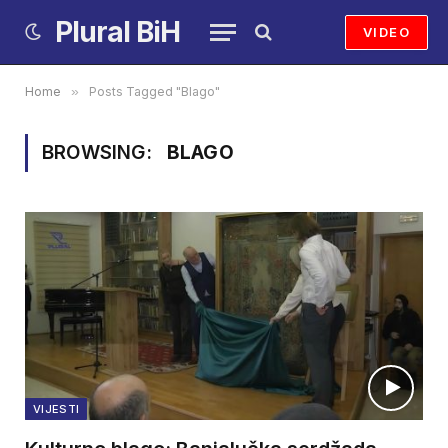
Plural BiH
VIDEO
Home
»
Posts Tagged "Blago"
BROWSING:
BLAGO
VIJESTI