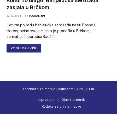
Kulturno blago: Banjalučka serdžada
zasjala u Brčkom
22/12/2024
BY
PLURAL BIH
Četvrta po redu banjalučka serdžada na tlu Bosne i
Hercegovine svoje mjesto je pronašla u Brčkom,
zahvaljujući porodici Badžić.
POGLEDAJ VIŠE
Fondacija za medije i aktivizam Plural BiH ©
Impressum
Glavni urednik
Kodeks za online medije